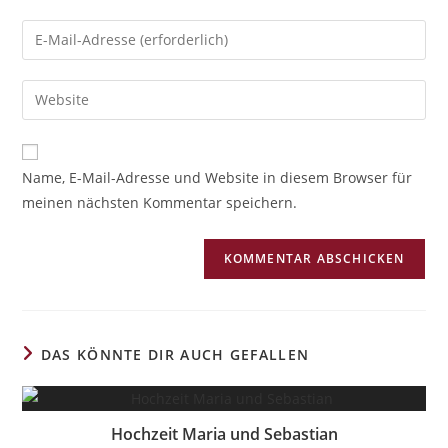
A
Name, E-Mail-Adresse und Website in diesem Browser für
l
meinen nächsten Kommentar speichern.
t
e
r
n
a
t
i
DAS KÖNNTE DIR AUCH GEFALLEN
v
e
:
Hochzeit Maria und Sebastian