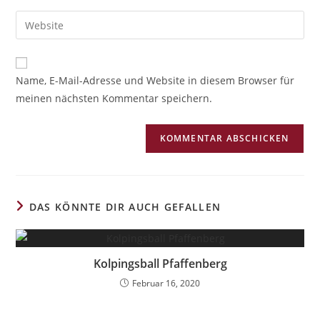
A
Name, E-Mail-Adresse und Website in diesem Browser für
l
meinen nächsten Kommentar speichern.
t
e
r
n
a
t
i
DAS KÖNNTE DIR AUCH GEFALLEN
v
e
:
Kolpingsball Pfaffenberg
Februar 16, 2020