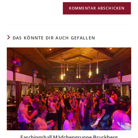
r
n
a
t
i
DAS KÖNNTE DIR AUCH GEFALLEN
v
e
:
Faschingsball Mädchengruppe Bruckberg