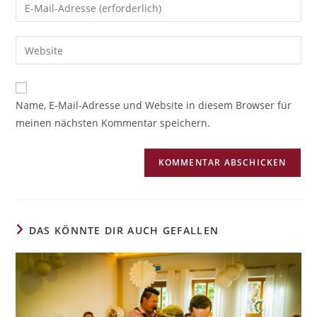
A
Name, E-Mail-Adresse und Website in diesem Browser für
l
meinen nächsten Kommentar speichern.
t
e
r
n
a
t
i
DAS KÖNNTE DIR AUCH GEFALLEN
v
e
: