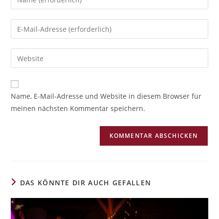
A
Name, E-Mail-Adresse und Website in diesem Browser für
l
meinen nächsten Kommentar speichern.
t
e
r
n
a
t
i
DAS KÖNNTE DIR AUCH GEFALLEN
v
e
: