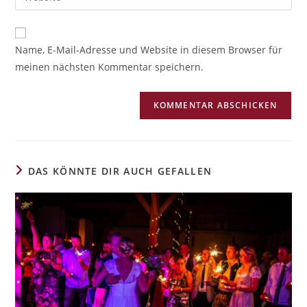
A
Name, E-Mail-Adresse und Website in diesem Browser für
l
meinen nächsten Kommentar speichern.
t
e
r
n
a
t
i
DAS KÖNNTE DIR AUCH GEFALLEN
v
e
: