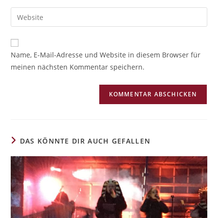
A
Name, E-Mail-Adresse und Website in diesem Browser für
l
meinen nächsten Kommentar speichern.
t
e
r
n
a
t
i
DAS KÖNNTE DIR AUCH GEFALLEN
v
e
: