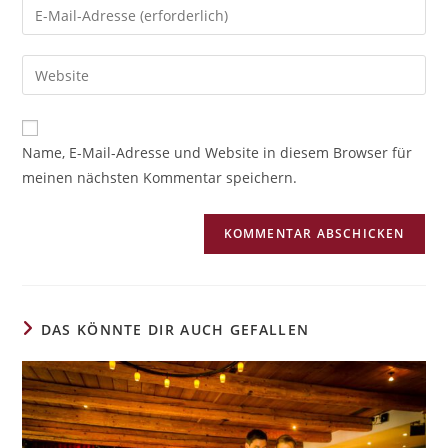
A
Name, E-Mail-Adresse und Website in diesem Browser für
l
meinen nächsten Kommentar speichern.
t
e
r
n
a
t
i
DAS KÖNNTE DIR AUCH GEFALLEN
v
e
: